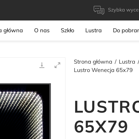
Szybka wyce
a główna
O nas
Szkło
Lustra
Do pobra
Strona główna
Lustra
Lustro Wenecja 65x79
LUSTR
65X79