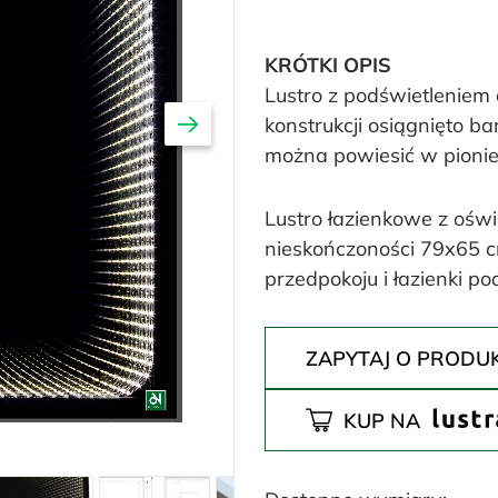
KRÓTKI OPIS
Lustro z podświetleniem
konstrukcji osiągnięto ba
można powiesić w pionie 
Lustro łazienkowe z ośw
nieskończoności 79x65 
przedpokoju i łazienki p
ZAPYTAJ O PRODU
KUP NA