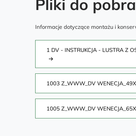
Pliki do pobr
Informacje dotyczące montażu i konserw
1 DV - INSTRUKCJA - LUSTRA Z 
1003 Z_WWW_DV WENECJA_49
1005 Z_WWW_DV WENECJA_65