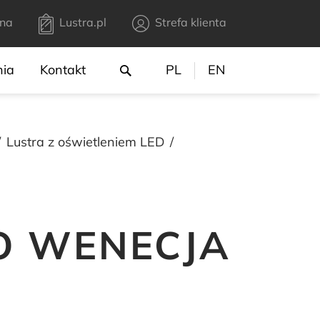
na
Lustra.pl
Strefa klienta
nia
Kontakt
PL
EN
Lustra z oświetleniem LED
O WENECJA