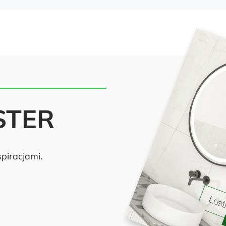
STER
piracjami.