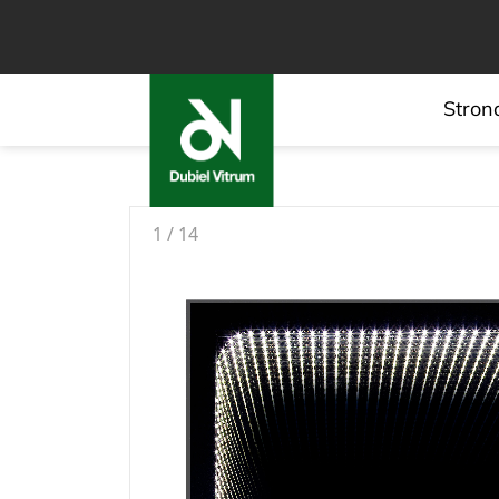
Stron
1
/
14