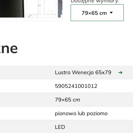
Dostępne wymiary:
79×65 cm
zne
Lustro Wenecja 65x79
➔
5905241001012
79×65 cm
pionowo lub poziomo
LED