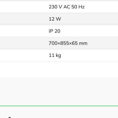
230 V AC 50 Hz
12 W
IP 20
700×855×65 mm
11 kg