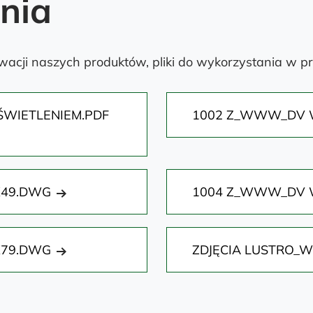
ania
acji naszych produktów, pliki do wykorzystania w pr
OŚWIETLENIEM.PDF
1002 Z_WWW_DV W
X49.DWG
1004 Z_WWW_DV W
X79.DWG
ZDJĘCIA LUSTRO_W