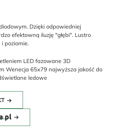
 diodowym. Dzięki odpowiedniej
rdzo efektowną iluzję "głębi". Lustro
i poziomie.
ietleniem LED fazowane 3D
cm Wenecja 65x79 najwyższa jakość do
odświetlane ledowe
KT