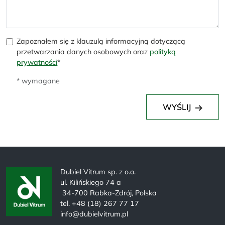
Zapoznałem się z klauzulą informacyjną dotyczącą
przetwarzania danych osobowych oraz
polityką
prywatności
*
* wymagane
WYŚLIJ
Dubiel Vitrum sp. z o.o.
ul. Kilińskiego 74 a
34-700 Rabka-Zdrój, Polska
tel. +48 (18) 267 77 17
info@dubielvitrum.pl