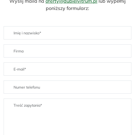
Wyślij maila na
oferty@dubielvitrum.pl
lub wypełnij
poniższy formularz: