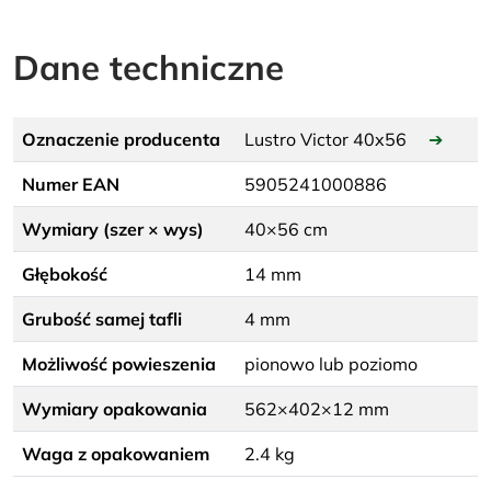
Dane techniczne
Oznaczenie producenta
Lustro Victor 40x56
➔
Numer EAN
5905241000886
Wymiary (szer × wys)
40×56 cm
Głębokość
14 mm
Grubość samej tafli
4 mm
Możliwość powieszenia
pionowo lub poziomo
Wymiary opakowania
562×402×12 mm
Waga z opakowaniem
2.4 kg