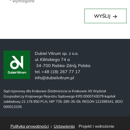
* wymagane
WYŚLIJ
Dubiel Vitrum sp. z o.o.
ul. Kilińskiego 74 a
34-700 Rabka-Zdrój, Polska
tel. +48 (18) 267 77 17
info@dubielvitrum.pl
Sąd rejonowy dla Krakowa-Śródmieścia w Krakowie XII Wydział
Gospodarczy Krajowego Rejestru Sądowego KRS 0000743079 kapitał
zakładowy 21 176 950 PLN, NIP 735-285-35-09, REGON 122399341, BDO
000013105
Polityka prywatności
Ustawienia
Projekt i wdrożenie