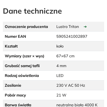
Dane techniczne
Oznaczenie producenta
Lustro Triton
➔
Numer EAN
5905241002897
Kształt
koło
Wymiary (szer × wys)
67×67 cm
Grubość samej tafli
4 mm
Rodzaj oświetlenia
LED
Zasilanie
230 V AC 50 Hz
Pobór mocy
21 W
Barwa światła
neutralna biała 4000 K