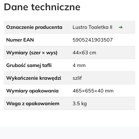
Dane techniczne
Oznaczenie producenta
Lustro Toaletka II
➔
Numer EAN
5905241903507
Wymiary (szer × wys)
44×63 cm
Grubość samej tafli
4 mm
Wykończenie krawędzi
szlif
Wymiary opakowania
465×655×40 mm
Waga z opakowaniem
3.5 kg