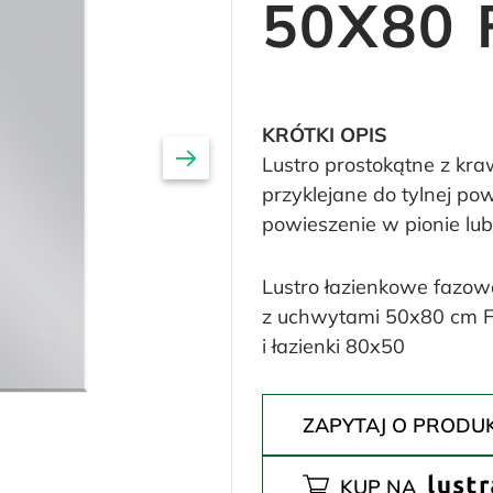
50X80 
KRÓTKI OPIS
Lustro prostokątne z kr
przyklejane do tylnej pow
powieszenie w pionie lub
Lustro łazienkowe fazow
z uchwytami 50x80 cm F 
i łazienki 80x50
ZAPYTAJ O PRODU
KUP NA