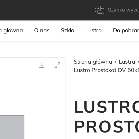
Szybka wyce
a główna
O nas
Szkło
Lustra
Do pobra
Strona główna
Lustra
Lustro Prostokat DV 50x
LUSTR
PROST