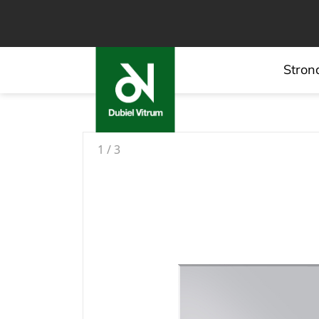
Stron
1
/
3