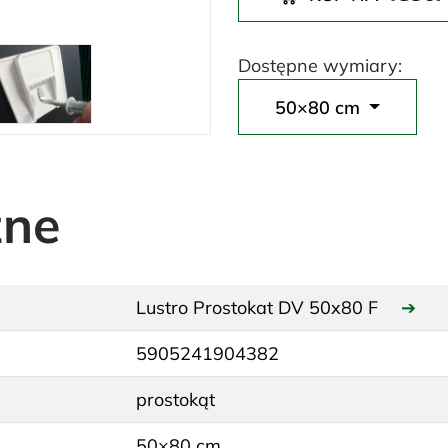
Dostępne wymiary:
50×80 cm
zne
Lustro Prostokat DV 50x80 F
➔
5905241904382
prostokąt
50×80 cm