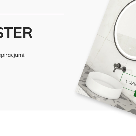
STER
piracjami.