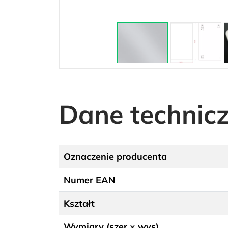
Dane technic
Oznaczenie producenta
Numer EAN
Kształt
Wymiary (szer × wys)