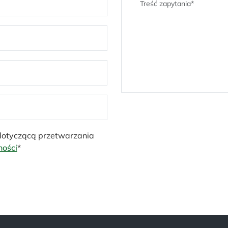
 dotyczącą przetwarzania
ności
*