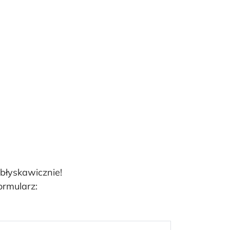
 błyskawicznie!
ormularz: