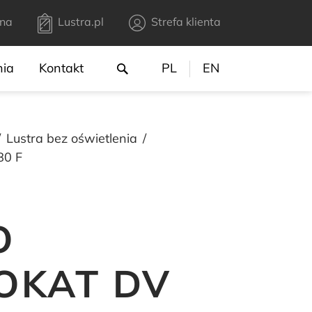
na
Lustra.pl
Strefa klienta
nia
Kontakt
PL
EN
Lustra bez oświetlenia
80 F
O
OKAT DV