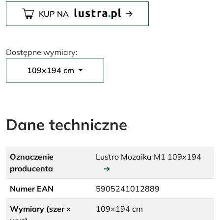
KUP NA
Dostępne wymiary:
109×194 cm
Dane techniczne
Oznaczenie
Lustro Mozaika M1 109x194
producenta
➔
Numer EAN
5905241012889
Wymiary (szer ×
109×194 cm