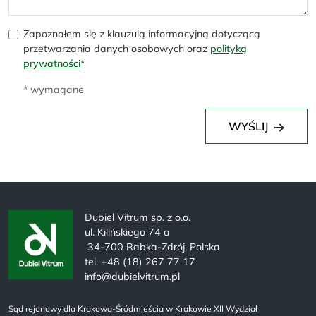
Zapoznałem się z klauzulą informacyjną dotyczącą
przetwarzania danych osobowych oraz
polityką
prywatności
*
* wymagane
WYŚLIJ
Dubiel Vitrum sp. z o.o.
ul. Kilińskiego 74 a
34-700 Rabka-Zdrój, Polska
tel. +48 (18) 267 77 17
info@dubielvitrum.pl
Sąd rejonowy dla Krakowa-Śródmieścia w Krakowie XII Wydział