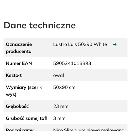
Dane techniczne
Oznaczenie
Lustro Luis 50x90 White
➔
producenta
Numer EAN
5905241013893
Kształt
owal
Wymiary (szer ×
50×90 cm
wys)
Głębokość
23 mm
Grubość samej tafli
3 mm
Rodzaj ramy
Nico Slim aluminiowa malowana