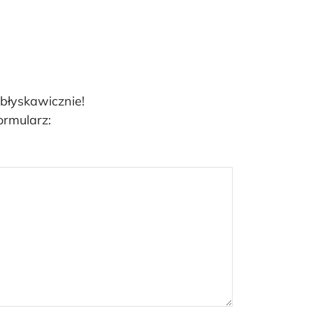
 błyskawicznie!
ormularz: