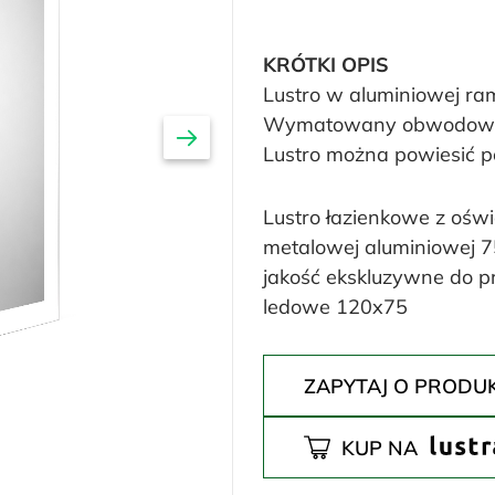
KRÓTKI OPIS
Lustro w aluminiowej ram
Wymatowany obwodowo p
Lustro można powiesić p
Lustro łazienkowe z ośw
metalowej aluminiowej 
jakość ekskluzywne do pr
ledowe 120x75
ZAPYTAJ O PRODU
KUP NA