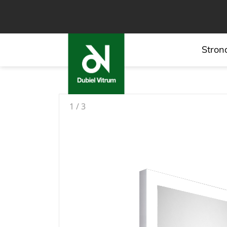
Stron
1
/
3