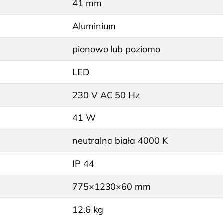
41 mm
Aluminium
pionowo lub poziomo
LED
230 V AC 50 Hz
41 W
neutralna biała 4000 K
IP 44
775×1230×60 mm
12.6 kg