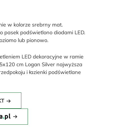
ie w kolorze srebrny mat.
asek podświetlono diodami LED.
oziomo lub pionowo.
ietleniem LED dekoracyjne w ramie
75x120 cm Logan Silver najwyższa
zedpokoju i łazienki podświetlane
KT