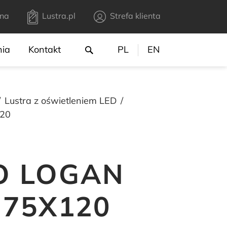
na
Lustra.pl
Strefa klienta
nia
Kontakt
PL
EN
Lustra z oświetleniem LED
120
O LOGAN
 75X120