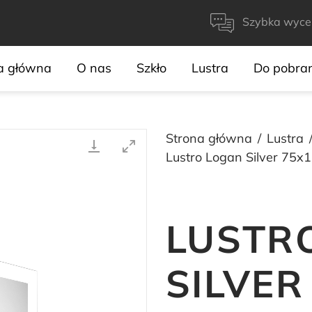
Szybka wyce
a główna
O nas
Szkło
Lustra
Do pobra
Strona główna
Lustra
Lustro Logan Silver 75x
LUSTR
SILVER