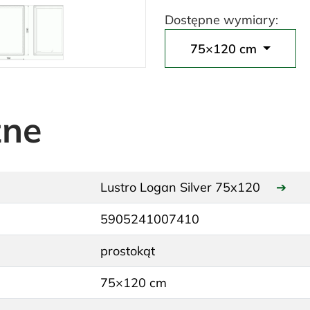
Dostępne wymiary:
75×120 cm
zne
Lustro Logan Silver 75x120
➔
5905241007410
prostokąt
75×120 cm