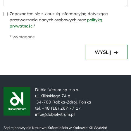
Zapoznałem się z klauzulą informacyjną dotyczącą
przetwarzania danych osobowych oraz
polityką
prywatności
*
* wymagane
WYŚLIJ
Dubiel Vitrum sp. z o.o.
ul. Kilińskiego 74 a
34-700 Rabka-Zdrój, Polska
tel. +48 (18) 267 77 17
info@dubielvitrum.pl
Sąd rejonowy dla Krakowa-Śródmieścia w Krakowie XII Wydział