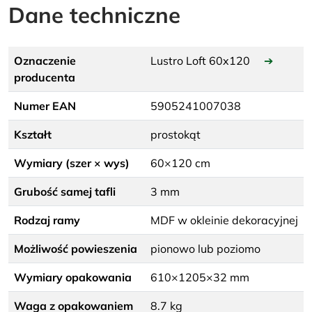
Dane techniczne
Oznaczenie
Lustro Loft 60x120
➔
producenta
Numer EAN
5905241007038
Kształt
prostokąt
Wymiary (szer × wys)
60×120 cm
Grubość samej tafli
3 mm
Rodzaj ramy
MDF w okleinie dekoracyjnej
Możliwość powieszenia
pionowo lub poziomo
Wymiary opakowania
610×1205×32 mm
Waga z opakowaniem
8.7 kg