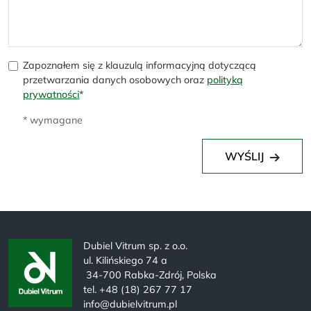
Zapoznałem się z klauzulą informacyjną dotyczącą
przetwarzania danych osobowych oraz
polityką
prywatności
*
* wymagane
WYŚLIJ
Dubiel Vitrum sp. z o.o.
ul. Kilińskiego 74 a
34-700 Rabka-Zdrój, Polska
tel. +48 (18) 267 77 17
info@dubielvitrum.pl