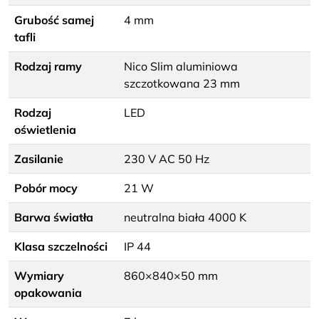
Grubość samej
4 mm
tafli
Rodzaj ramy
Nico Slim aluminiowa
szczotkowana 23 mm
Rodzaj
LED
oświetlenia
Zasilanie
230 V AC 50 Hz
Pobór mocy
21 W
Barwa światła
neutralna biała 4000 K
Klasa szczelności
IP 44
Wymiary
860×840×50 mm
opakowania