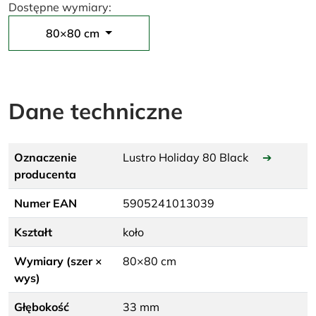
Dostępne wymiary:
80×80 cm
Dane techniczne
Oznaczenie
Lustro Holiday 80 Black
➔
producenta
Numer EAN
5905241013039
Kształt
koło
Wymiary (szer ×
80×80 cm
wys)
Głębokość
33 mm