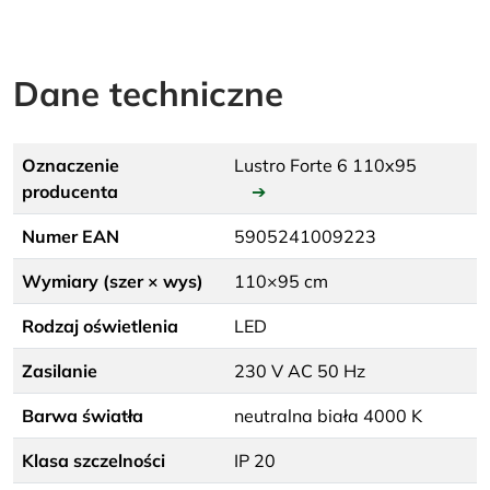
Dane techniczne
Oznaczenie
Lustro Forte 6 110x95
producenta
➔
Numer EAN
5905241009223
Wymiary (szer × wys)
110×95 cm
Rodzaj oświetlenia
LED
Zasilanie
230 V AC 50 Hz
Barwa światła
neutralna biała 4000 K
Klasa szczelności
IP 20