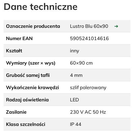
Dane techniczne
Oznaczenie producenta
Lustro Blu 60x90
➔
Numer EAN
5905241014616
Kształt
inny
Wymiary (szer × wys)
60×90 cm
Grubość samej tafli
4 mm
Wykończenie krawędzi
szlif polerowany
Rodzaj oświetlenia
LED
Zasilanie
230 V AC 50 Hz
Klasa szczelności
IP 44