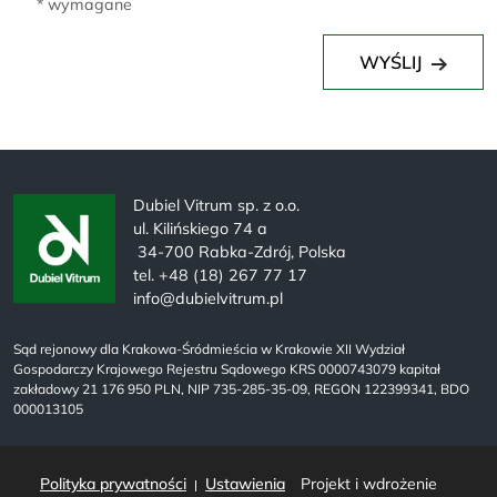
* wymagane
WYŚLIJ
Dubiel Vitrum sp. z o.o.
ul. Kilińskiego 74 a
34-700 Rabka-Zdrój, Polska
tel. +48 (18) 267 77 17
info@dubielvitrum.pl
Sąd rejonowy dla Krakowa-Śródmieścia w Krakowie XII Wydział
Gospodarczy Krajowego Rejestru Sądowego KRS 0000743079 kapitał
zakładowy 21 176 950 PLN, NIP 735-285-35-09, REGON 122399341, BDO
000013105
Polityka prywatności
Ustawienia
Projekt i wdrożenie