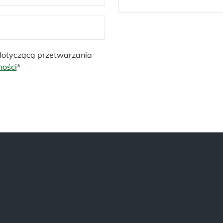
 dotyczącą przetwarzania
ności
*