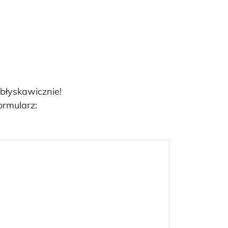
 błyskawicznie!
ormularz: