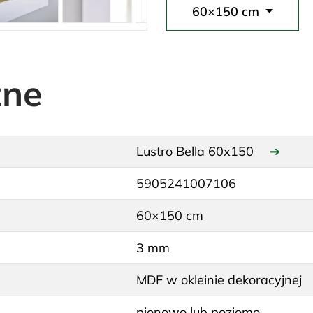
60×150 cm
zne
Lustro Bella 60x150
➔
5905241007106
60×150 cm
3 mm
MDF w okleinie dekoracyjnej
pionowo lub poziomo