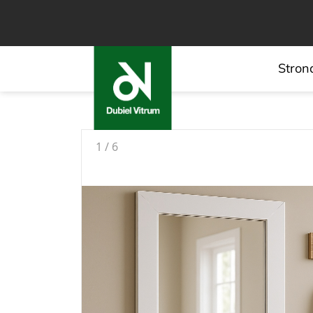
Stron
1
/
6