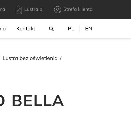
na
Lustra.pl
Strefa klienta
nia
Kontakt
PL
EN
Lustra bez oświetlenia
O BELLA
0