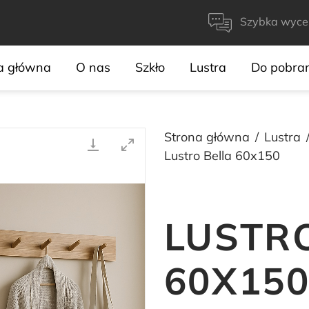
Szybka wyce
a główna
O nas
Szkło
Lustra
Do pobra
Strona główna
Lustra
Lustro Bella 60x150
LUSTR
60X15