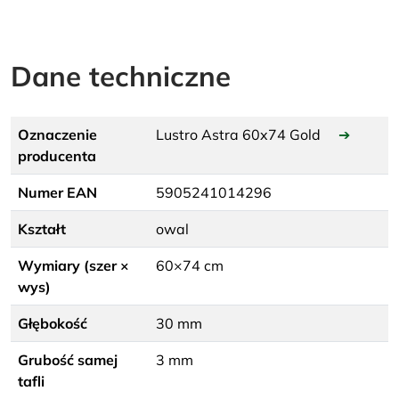
Dane techniczne
Oznaczenie
Lustro Astra 60x74 Gold
➔
producenta
Numer EAN
5905241014296
Kształt
owal
Wymiary (szer ×
60×74 cm
wys)
Głębokość
30 mm
Grubość samej
3 mm
tafli